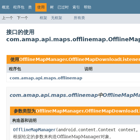
概览
程序包
类
使用
树
已过时
索引
帮助
上一个
下一个
框架
无框架
所有类
接口的使用
com.amap.api.maps.offlinemap.OfflineMa
使用
OfflineMapManager.OfflineMapDownloadListene
程序包
说明
com.amap.api.maps.offlinemap
com.amap.api.maps.offlinemap
中
OfflineMapM
参数类型为
OfflineMapManager.OfflineMapDownloadL
构造器和说明
OfflineMapManager
(android.content.Context context
根据给定的参数来构造OfflineMapManager对象。