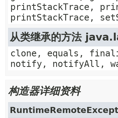
printStackTrace, pri
printStackTrace, set
从类继承的方法 java.la
clone, equals, final
notify, notifyAll, w
构造器详细资料
RuntimeRemoteExcept