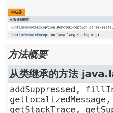
构造器
构造器和说明
RuntimeRemoteException
(RemoteException paramRemote
RuntimeRemoteException
(java.lang.String msg)
方法概要
从类继承的方法 java.la
addSuppressed, fillI
getLocalizedMessage,
getStackTrace, getSu