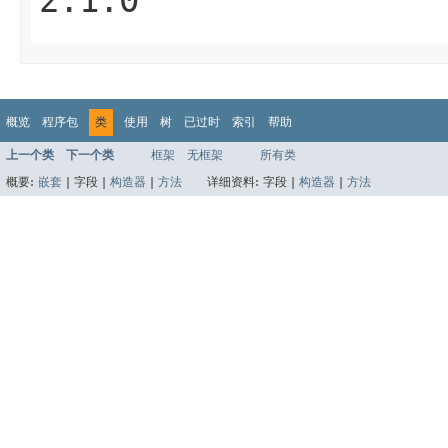
概览
程序包
类
使用
树
已过时
索引
帮助
上一个类
下一个类
框架
无框架
所有类
概要:
嵌套
|
字段 |
构造器
|
方法
详细资料:
字段 |
构造器
|
方法