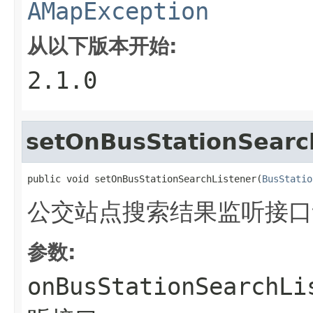
AMapException
从以下版本开始:
2.1.0
setOnBusStationSearc
public void setOnBusStationSearchListener(
BusStatio
公交站点搜索结果监听接口
参数:
onBusStationSearchLi