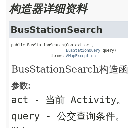
构造器详细资料
BusStationSearch
public BusStationSearch(Context act,

BusStationQuery
 query)

                 throws 
AMapException
BusStationSearch构
参数:
act
- 当前 Activity。
query
- 公交查询条件。