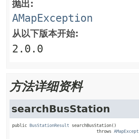
抛出:
AMapException
从以下版本开始:
2.0.0
方法详细资料
searchBusStation
public 
BusStationResult
 searchBusStation()

                                  throws 
AMapExcept