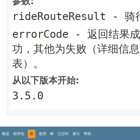
参数:
rideRouteResult
- 骑
errorCode
- 返回结果成
功，其他为失败（详细信息
表）。
从以下版本开始:
3.5.0
概览
程序包
类
使用
树
已过时
索引
帮助