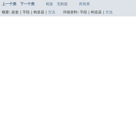
上一个类
下一个类
框架
无框架
所有类
概要:
嵌套 |
字段 |
构造器 |
方法
详细资料:
字段 |
构造器 |
方法