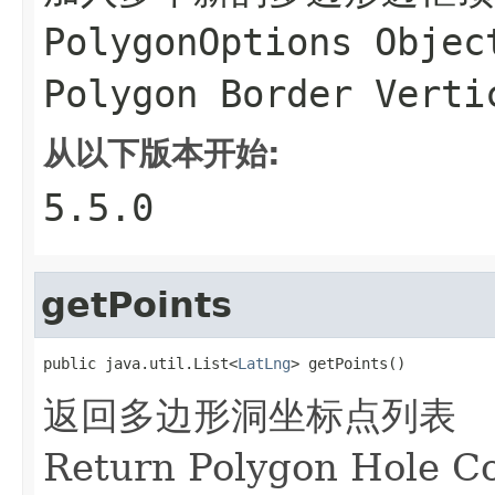
PolygonOptions Objec
Polygon Border Verti
从以下版本开始:
5.5.0
getPoints
public java.util.List<
LatLng
> getPoints()
返回多边形洞坐标点列表
Return Polygon Hole Co