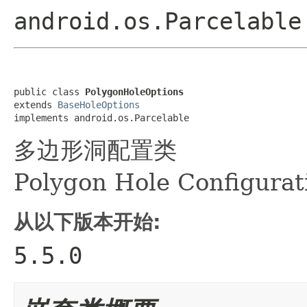
android.os.Parcelable
public class 
PolygonHoleOptions
extends 
BaseHoleOptions
implements android.os.Parcelable
多边形洞配置类
Polygon Hole Configurat
从以下版本开始:
5.5.0