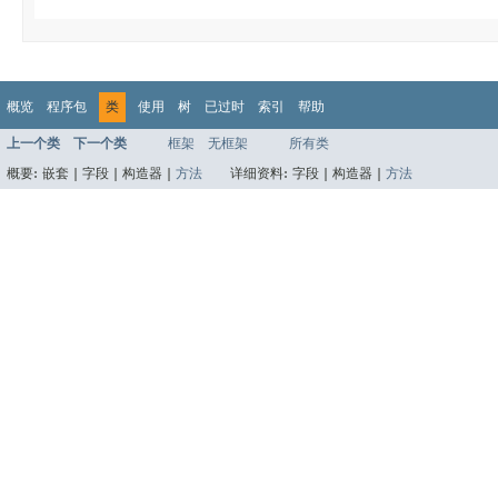
概览
程序包
类
使用
树
已过时
索引
帮助
上一个类
下一个类
框架
无框架
所有类
概要:
嵌套 |
字段 |
构造器 |
方法
详细资料:
字段 |
构造器 |
方法