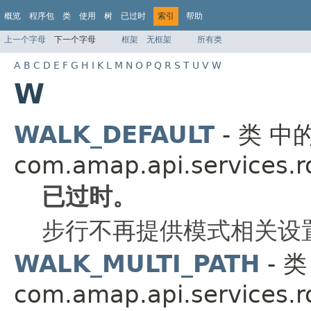
概览
程序包
类
使用
树
已过时
索引
帮助
上一个字母
下一个字母
框架
无框架
所有类
A
B
C
D
E
F
G
H
I
K
L
M
N
O
P
Q
R
S
T
U
V
W
W
WALK_DEFAULT
- 类 
com.amap.api.services.r
已过时。
步行不再提供模式相关设
WALK_MULTI_PATH
- 
com.amap.api.services.r