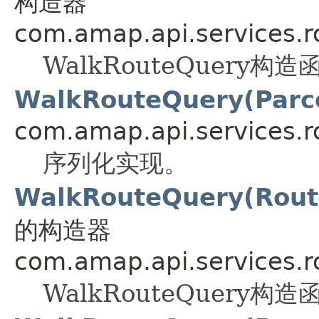
构造器
com.amap.api.services.r
WalkRouteQuery构
WalkRouteQuery(Parc
com.amap.api.services.r
序列化实现。
WalkRouteQuery(Rout
的构造器
com.amap.api.services.r
WalkRouteQuery构