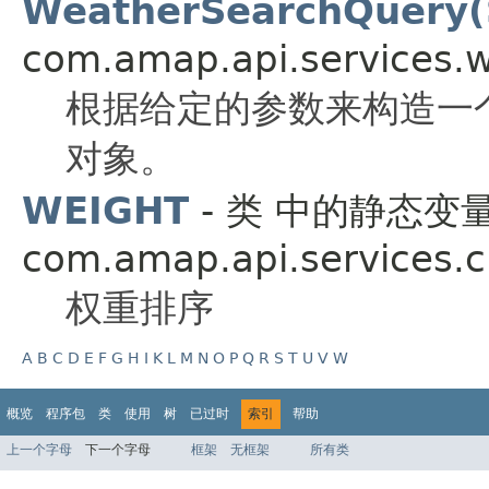
WeatherSearchQuery(S
com.amap.api.services.w
根据给定的参数来构造一个 We
对象。
WEIGHT
- 类 中的静态变
com.amap.api.services.c
权重排序
A
B
C
D
E
F
G
H
I
K
L
M
N
O
P
Q
R
S
T
U
V
W
概览
程序包
类
使用
树
已过时
索引
帮助
上一个字母
下一个字母
框架
无框架
所有类