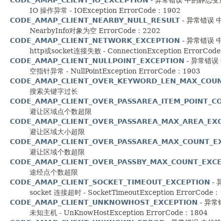
IO 操作异常 - IOException ErrorCode：1902
CODE_AMAP_CLIENT_NEARBY_NULL_RESULT
- 异常错误 中的
NearbyInfo对象为空 ErrorCode：2202
CODE_AMAP_CLIENT_NETWORK_EXCEPTION
- 异常错误 中的
http或socket连接失败 - ConnectionException ErrorCod
CODE_AMAP_CLIENT_NULLPOINT_EXCEPTION
- 异常错误 中
空指针异常 - NullPointException ErrorCode：1903
CODE_AMAP_CLIENT_OVER_KEYWORD_LEN_MAX_COUN
搜索关键字过长
CODE_AMAP_CLIENT_OVER_PASSAREA_ITEM_POINT_C
避让区域点个数超限
CODE_AMAP_CLIENT_OVER_PASSAREA_MAX_AREA_EX
避让区域大小超限
CODE_AMAP_CLIENT_OVER_PASSAREA_MAX_COUNT_E
避让区域个数超限
CODE_AMAP_CLIENT_OVER_PASSBY_MAX_COUNT_EXC
途经点个数超限
CODE_AMAP_CLIENT_SOCKET_TIMEOUT_EXCEPTION
- 
socket 连接超时 - SocketTimeoutException ErrorCode
CODE_AMAP_CLIENT_UNKNOWHOST_EXCEPTION
- 异常错
未知主机 - UnKnowHostException ErrorCode：1804