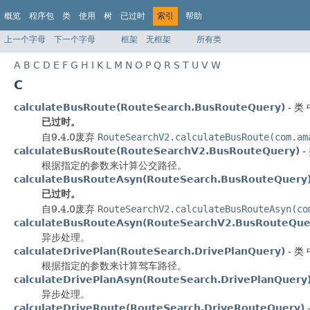
概览
程序包
类
使用
树
已过时
索引
帮助
上一个字母
下一个字母
框架
无框架
所有类
A
B
C
D
E
F
G
H
I
K
L
M
N
O
P
Q
R
S
T
U
V
W
C
calculateBusRoute(RouteSearch.BusRouteQuery)
- 类 
已过时。
自9.4.0废弃
RouteSearchV2.calculateBusRoute(com.am
calculateBusRoute(RouteSearchV2.BusRouteQuery)
-
根据指定的参数来计算公交路径。
calculateBusRouteAsyn(RouteSearch.BusRouteQuery
已过时。
自9.4.0废弃
RouteSearchV2.calculateBusRouteAsyn(co
calculateBusRouteAsyn(RouteSearchV2.BusRouteQue
异步处理。
calculateDrivePlan(RouteSearch.DrivePlanQuery)
- 类 
根据指定的参数来计算驾车路径。
calculateDrivePlanAsyn(RouteSearch.DrivePlanQuery
异步处理。
calculateDriveRoute(RouteSearch.DriveRouteQuery)