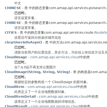
中文
CHINESE
- 类 中的静态变量com.amap.api.services.poisearch.
已过时。
语言设置常量。
CHINESE
- 类 中的静态变量com.amap.api.services.poisearch.
语言设置常量。
CITIES
- 类 中的静态变量com.amap.api.services.route.
RouteS
设置后可返回分段途径城市信息
clearUserInfoAsyn()
- 类 中的方法com.amap.api.services.ne
已过时。
清除当前用户的位置信息，异步方法，与自动上传信息方法互
CloudImage
-
com.amap.api.services.cloud
中的类
已过时。
自7.4.0起不再支持云图图片
CloudImage(String, String, String)
- 类 的构造器com.amap.a
已过时。
根据给定的参数构造一个 CloudImage 的新对象。
CloudItem
-
com.amap.api.services.cloud
中的类
此类定义了一个企业地图数据对象。
CloudItemDetail
-
com.amap.api.services.cloud
中的类
该类定义了一个企业地图数据的详细信息。
CloudResult
-
com.amap.api.services.cloud
中的类