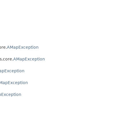
re.
AMapException
.core.
AMapException
apException
MapException
Exception
n