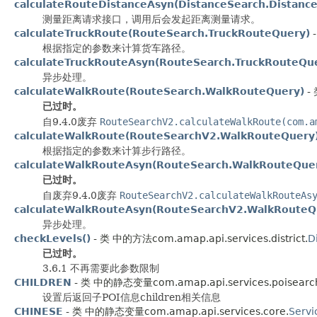
calculateRouteDistanceAsyn(DistanceSearch.Distanc
测量距离请求接口，调用后会发起距离测量请求。
calculateTruckRoute(RouteSearch.TruckRouteQuery)
-
根据指定的参数来计算货车路径。
calculateTruckRouteAsyn(RouteSearch.TruckRouteQu
异步处理。
calculateWalkRoute(RouteSearch.WalkRouteQuery)
- 
已过时。
自9.4.0废弃
RouteSearchV2.calculateWalkRoute(com.a
calculateWalkRoute(RouteSearchV2.WalkRouteQuery
根据指定的参数来计算步行路径。
calculateWalkRouteAsyn(RouteSearch.WalkRouteQue
已过时。
自废弃9.4.0废弃
RouteSearchV2.calculateWalkRouteAs
calculateWalkRouteAsyn(RouteSearchV2.WalkRouteQ
异步处理。
checkLevels()
- 类 中的方法com.amap.api.services.district.
D
已过时。
3.6.1 不再需要此参数限制
CHILDREN
- 类 中的静态变量com.amap.api.services.poisearc
设置后返回子POI信息children相关信息
CHINESE
- 类 中的静态变量com.amap.api.services.core.
Servi