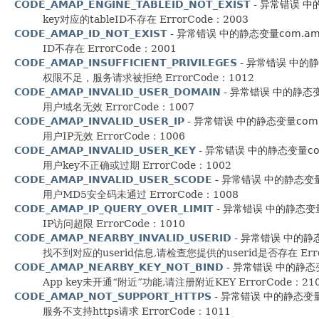
CODE_AMAP_ENGINE_TABLEID_NOT_EXIST
- 异常错误 中的静
key对应的tableID不存在 ErrorCode：2003
CODE_AMAP_ID_NOT_EXIST
- 异常错误 中的静态变量com.amap.a
ID不存在 ErrorCode：2001
CODE_AMAP_INSUFFICIENT_PRIVILEGES
- 异常错误 中的静态变
权限不足，服务请求被拒绝 ErrorCode：1012
CODE_AMAP_INVALID_USER_DOMAIN
- 异常错误 中的静态变量co
用户域名无效 ErrorCode：1007
CODE_AMAP_INVALID_USER_IP
- 异常错误 中的静态变量com.ama
用户IP无效 ErrorCode：1006
CODE_AMAP_INVALID_USER_KEY
- 异常错误 中的静态变量com.am
用户key不正确或过期 ErrorCode：1002
CODE_AMAP_INVALID_USER_SCODE
- 异常错误 中的静态变量com
用户MD5安全码未通过 ErrorCode：1008
CODE_AMAP_IP_QUERY_OVER_LIMIT
- 异常错误 中的静态变量com
IP访问超限 ErrorCode：1010
CODE_AMAP_NEARBY_INVALID_USERID
- 异常错误 中的静态变量
找不到对应的userid信息,请检查您提供的userid是否存在 Erro
CODE_AMAP_NEARBY_KEY_NOT_BIND
- 异常错误 中的静态变量c
App key未开通“附近”功能,请注册附近KEY ErrorCode：21
CODE_AMAP_NOT_SUPPORT_HTTPS
- 异常错误 中的静态变量com
服务不支持https请求 ErrorCode：1011