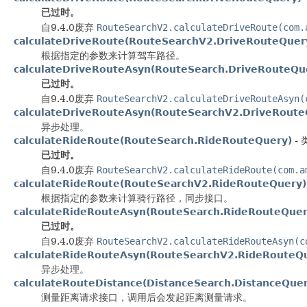
已过时。
自9.4.0废弃
RouteSearchV2.calculateDriveRoute(com.
calculateDriveRoute(RouteSearchV2.DriveRouteQuer
根据指定的参数来计算驾车路径。
calculateDriveRouteAsyn(RouteSearch.DriveRouteQu
已过时。
自9.4.0废弃
RouteSearchV2.calculateDriveRouteAsyn(
calculateDriveRouteAsyn(RouteSearchV2.DriveRoute
异步处理。
calculateRideRoute(RouteSearch.RideRouteQuery)
- 
已过时。
自9.4.0废弃
RouteSearchV2.calculateRideRoute(com.a
calculateRideRoute(RouteSearchV2.RideRouteQuery)
根据指定的参数来计算骑行路径，同步接口。
calculateRideRouteAsyn(RouteSearch.RideRouteQuer
已过时。
自9.4.0废弃
RouteSearchV2.calculateRideRouteAsyn(c
calculateRideRouteAsyn(RouteSearchV2.RideRouteQ
异步处理。
calculateRouteDistance(DistanceSearch.DistanceQuer
测量距离请求接口，调用后会发起距离测量请求。