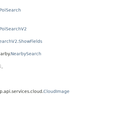
PoiSearch
PoiSearchV2
earchV2.ShowFields
arby.
NearbySearch
斥。
pi.services.cloud.
CloudImage