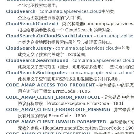
企业地图搜索结果类。
CloudSearch
-
com.amap.api.services.cloud
中的类
企业地图数据进行搜索的“入口”类。
CloudSearch(Context)
- 类 的构造器com.amap.api.services.
根据给定的参数构造一个 CloudSearch 的新对象。
CloudSearch.OnCloudSearchListener
-
com.amap.api.ser
本类为企业地图数据搜索结果的异步处理回调接口。
CloudSearch.Query
-
com.amap.api.services.cloud
中的类
此类定义了搜索的关键字，区域范围。
CloudSearch.SearchBound
-
com.amap.api.services.clou
此类定义了查询范围（圆形、矩形或者多边形），查询返回的
CloudSearch.Sortingrules
-
com.amap.api.services.cloud
此类定义了查询圆形和查询多边形返回数据的排序规则。
CODE_AMAP_ACCESS_TOO_FREQUENT
- 异常错误 中的静态变量c
用户访问过于频繁 ErrorCode：1005
CODE_AMAP_CLIENT_ERROR_PROTOCOL
- 异常错误 中的静态变
协议解析错误 - ProtocolException ErrorCode：1801
CODE_AMAP_CLIENT_ERRORCODE_MISSSING
- 异常错误 中
没有对应的错误 ErrorCode：1800
CODE_AMAP_CLIENT_INVALID_PARAMETER
- 异常错误 中的静
无效的参数 - IllegalArgumentException ErrorCode：190
CODE_AMAP_CLIENT_IO_EXCEPTION
- 异常错误 中的静态变量com