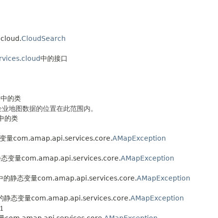
cloud.
CloudSearch
vices.cloud
中的接口
d
中的类
企业地图数据的位置在此范围内。
中的类
om.amap.api.services.core.
AMapException
量com.amap.api.services.core.
AMapException
的静态变量com.amap.api.services.core.
AMapException
态变量com.amap.api.services.core.
AMapException
1
.amap.api.services.core.
AMapException